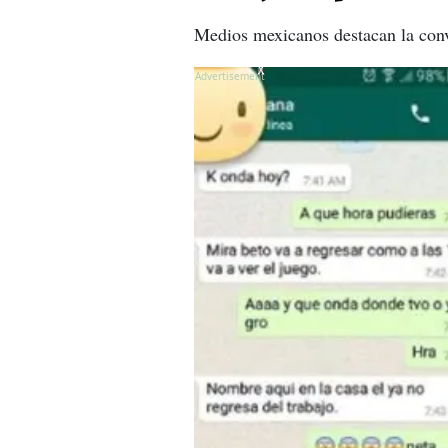
Medios mexicanos destacan la conv
X
X
X
X
X