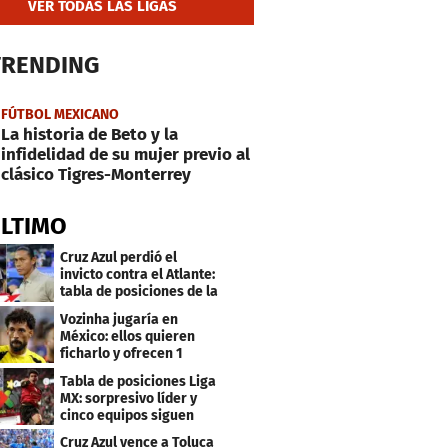
VER TODAS LAS LIGAS
TRENDING
FÚTBOL MEXICANO
La historia de Beto y la
infidelidad de su mujer previo al
clásico Tigres-Monterrey
ÚLTIMO
Cruz Azul perdió el
invicto contra el Atlante:
tabla de posiciones de la
Liga MX
Vozinha jugaría en
México: ellos quieren
ficharlo y ofrecen 1
millón de dólares
Tabla de posiciones Liga
MX: sorpresivo líder y
cinco equipos siguen
invictos
Cruz Azul vence a Toluca