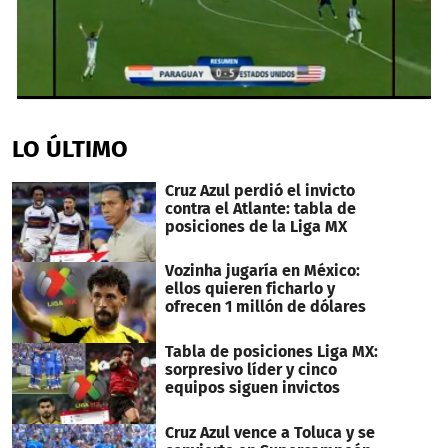
0
seconds
of
LO ÚLTIMO
59
seconds
Cruz Azul perdió el invicto
contra el Atlante: tabla de
posiciones de la Liga MX
Vozinha jugaría en México:
ellos quieren ficharlo y
ofrecen 1 millón de dólares
Tabla de posiciones Liga MX:
sorpresivo líder y cinco
equipos siguen invictos
Cruz Azul vence a Toluca y se