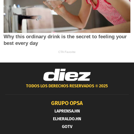
TODOS LOS DERECHOS RESERVADOS ®
2025
GRUPO OPSA
LAPRENSA.HN
ELHERALDO.HN
GOTV