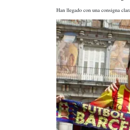
Han llegado con una consigna clara,
X
X
X