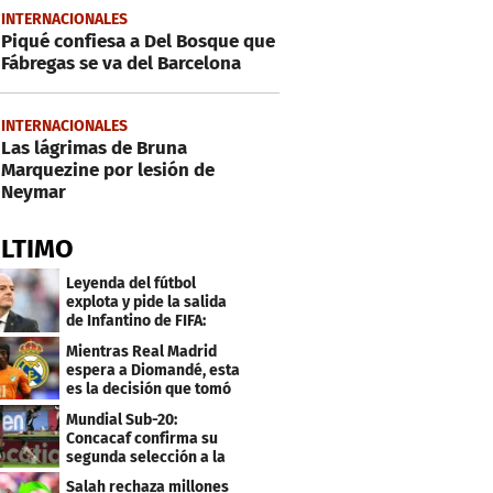
INTERNACIONALES
Piqué confiesa a Del Bosque que
Fábregas se va del Barcelona
INTERNACIONALES
Las lágrimas de Bruna
Marquezine por lesión de
Neymar
ÚLTIMO
Leyenda del fútbol
explota y pide la salida
de Infantino de FIFA:
"Deshonesto y cobarde"
Mientras Real Madrid
espera a Diomandé, esta
es la decisión que tomó
el jugador
Mundial Sub-20:
Concacaf confirma su
segunda selección a la
Copa del Mundo 2027
Salah rechaza millones