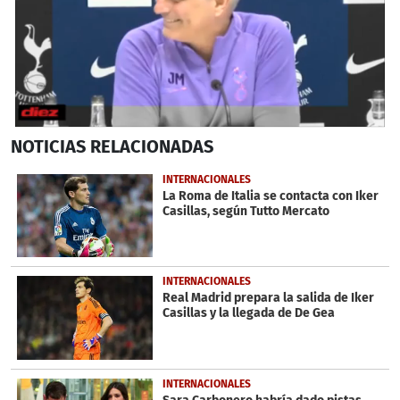
0
NOTICIAS
RELACIONADAS
seconds
of
2
INTERNACIONALES
minutes,
La Roma de Italia se contacta con Iker
25
Casillas, según Tutto Mercato
seconds
INTERNACIONALES
Real Madrid prepara la salida de Iker
Casillas y la llegada de De Gea
INTERNACIONALES