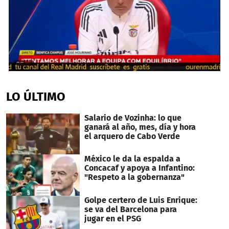
0
seconds
of
LO ÚLTIMO
1
minute,
38
Salario de Vozinha: lo que
seconds
ganará al año, mes, día y hora
el arquero de Cabo Verde
México le da la espalda a
Concacaf y apoya a Infantino:
"Respeto a la gobernanza"
Golpe certero de Luis Enrique:
se va del Barcelona para
jugar en el PSG