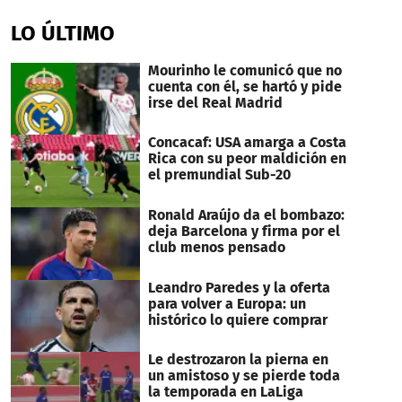
seconds
of
LO ÚLTIMO
34
seconds
Mourinho le comunicó que no
cuenta con él, se hartó y pide
irse del Real Madrid
Concacaf: USA amarga a Costa
Rica con su peor maldición en
el premundial Sub-20
Ronald Araújo da el bombazo:
deja Barcelona y firma por el
club menos pensado
Leandro Paredes y la oferta
para volver a Europa: un
histórico lo quiere comprar
Le destrozaron la pierna en
un amistoso y se pierde toda
la temporada en LaLiga