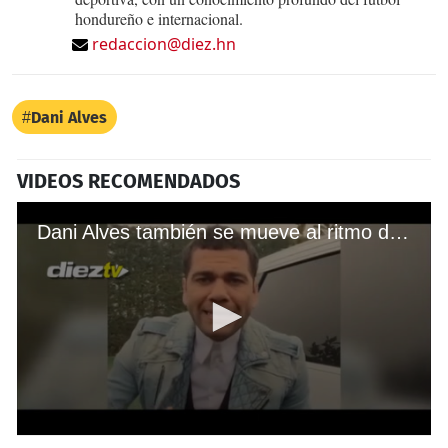
hondureño e internacional.
redaccion@diez.hn
Dani Alves
VIDEOS RECOMENDADOS
Dani Alves también se mueve al ritmo de 'Despacito'
0