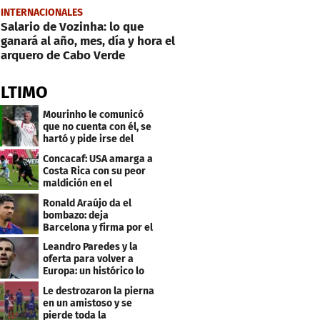
INTERNACIONALES
Salario de Vozinha: lo que
ganará al año, mes, día y hora el
arquero de Cabo Verde
ÚLTIMO
Mourinho le comunicó
que no cuenta con él, se
hartó y pide irse del
Real Madrid
Concacaf: USA amarga a
Costa Rica con su peor
maldición en el
premundial Sub-20
Ronald Araújo da el
bombazo: deja
Barcelona y firma por el
club menos pensado
Leandro Paredes y la
oferta para volver a
Europa: un histórico lo
quiere comprar
Le destrozaron la pierna
en un amistoso y se
pierde toda la