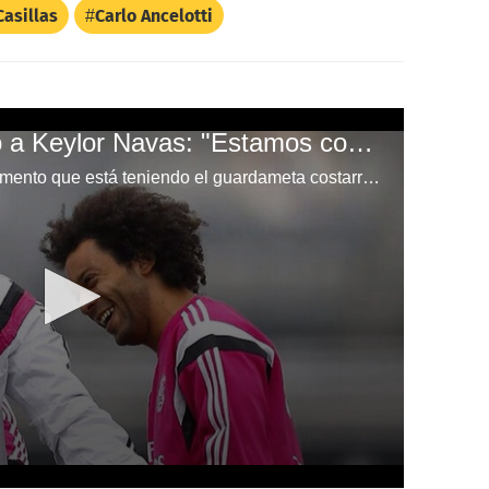
Casillas
Carlo Ancelotti
Marcelo sale defiendo a Keylor Navas: "Estamos con Keylor hasta a muerte"
El brasileño destacó el buen momento que está teniendo el guardameta costarricense Keylor Navas.