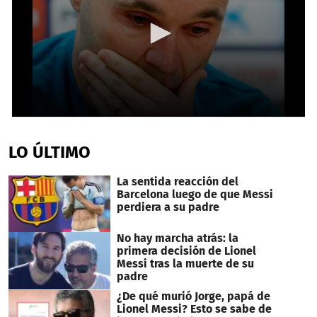
0
seconds
of
LO ÚLTIMO
2
minutes,
50
La sentida reacción del
seconds
Barcelona luego de que Messi
perdiera a su padre
No hay marcha atrás: la
primera decisión de Lionel
Messi tras la muerte de su
padre
¿De qué murió Jorge, papá de
Lionel Messi? Esto se sabe de