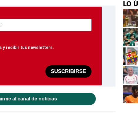
LO 
 y recibir tus newsletters.
SUSCRIBIRSE
irme al canal de noticias