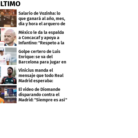
ÚLTIMO
Salario de Vozinha: lo
que ganará al año, mes,
día y hora el arquero de
Cabo Verde
México le da la espalda
a Concacaf y apoya a
Infantino: "Respeto a la
gobernanza"
Golpe certero de Luis
Enrique: se va del
Barcelona para jugar en
el PSG
Vinicius manda el
mensaje que todo Real
Madrid esperaba:
"Mourinho..."
El video de Diomande
disparando contra el
Madrid: "Siempre es así"