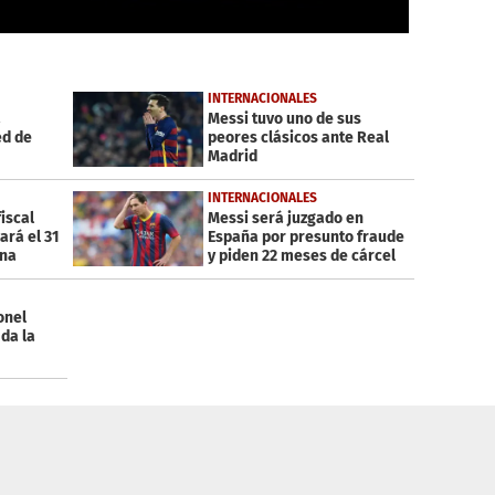
INTERNACIONALES
a
Messi tuvo uno de sus
ed de
peores clásicos ante Real
Madrid
INTERNACIONALES
fiscal
Messi será juzgado en
ará el 31
España por presunto fraude
ona
y piden 22 meses de cárcel
onel
 da la