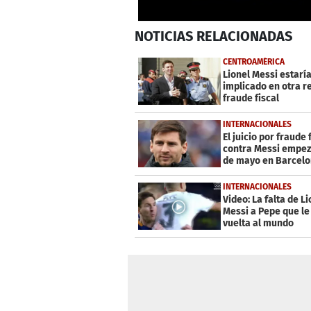
0
NOTICIAS
RELACIONADAS
seconds
of
23
CENTROAMÉRICA
seconds
Volume
Lionel Messi estarí
0%
implicado en otra r
fraude fiscal
INTERNACIONALES
El juicio por fraude 
contra Messi empez
de mayo en Barcel
INTERNACIONALES
Video: La falta de Li
Messi a Pepe que le
vuelta al mundo