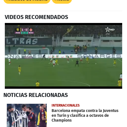
VIDEOS RECOMENDADOS
0
NOTICIAS
RELACIONADAS
seconds
of
52
INTERNACIONALES
seconds
Barcelona empata contra la Juventus
en Turín y clasifica a octavos de
Champions