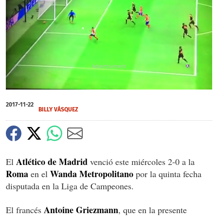
X
0
of
2017-11-22
25
BILLY VÁSQUEZ
seconds
Atlético de Madrid
El
venció este miércoles 2-0 a la
Roma
Wanda Metropolitano
en el
por la quinta fecha
disputada en la Liga de Campeones.
Antoine Griezmann
El francés
, que en la presente