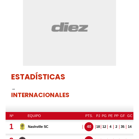
1
minute,
38
seconds
ESTADÍSTICAS
→
INTERNACIONALES