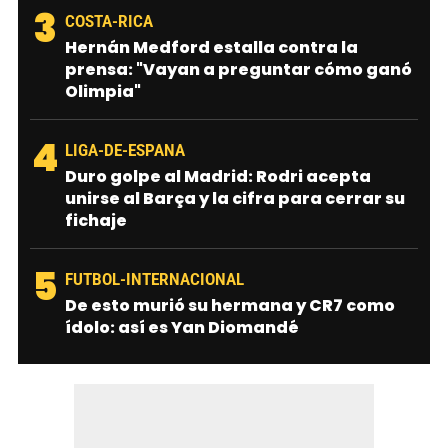
3
COSTA-RICA
Hernán Medford estalla contra la
prensa: "Vayan a preguntar cómo ganó
Olimpia"
4
LIGA-DE-ESPANA
Duro golpe al Madrid: Rodri acepta
unirse al Barça y la cifra para cerrar su
fichaje
5
FUTBOL-INTERNACIONAL
De esto murió su hermana y CR7 como
ídolo: así es Yan Diomandé