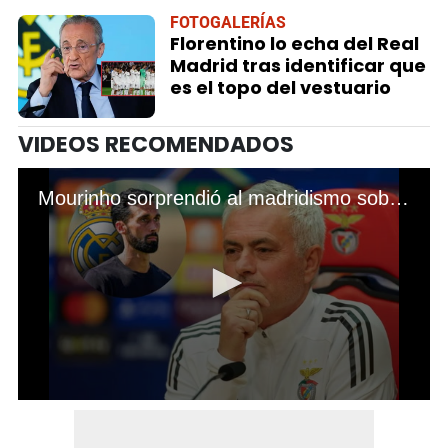
FOTOGALERÍAS
Florentino lo echa del Real
Madrid tras identificar que
es el topo del vestuario
VIDEOS RECOMENDADOS
Mourinho sorprendió al madridismo sobre su opinión de Álvaro Arbeloa y el duelo ante el Real Madrid en Champions
0
seconds
of