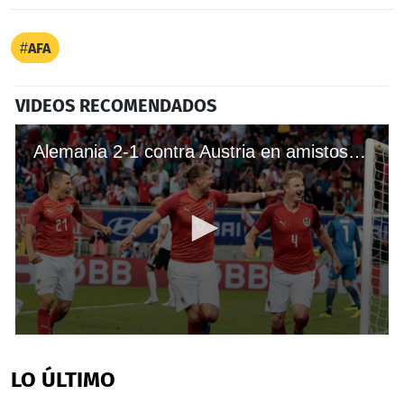
AFA
VIDEOS RECOMENDADOS
Alemania 2-1 contra Austria en amistoso previo al Mundial Rusia 2018
0
seconds
of
LO ÚLTIMO
1
minute,