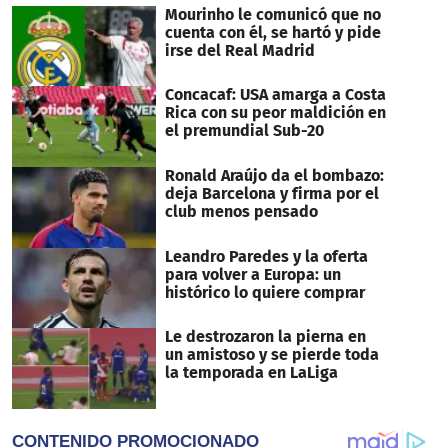
29
Mourinho le comunicó que no
seconds
cuenta con él, se hartó y pide
irse del Real Madrid
Concacaf: USA amarga a Costa
Rica con su peor maldición en
el premundial Sub-20
Ronald Araújo da el bombazo:
deja Barcelona y firma por el
club menos pensado
Leandro Paredes y la oferta
para volver a Europa: un
histórico lo quiere comprar
Le destrozaron la pierna en
un amistoso y se pierde toda
la temporada en LaLiga