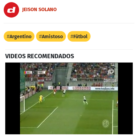
JEISON SOLANO
Argentino
Amistoso
Fútbol
VIDEOS RECOMENDADOS
0