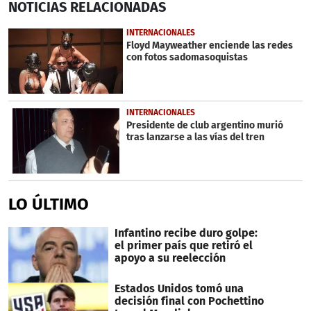
NOTICIAS
RELACIONADAS
seconds
of
1
INTERNACIONALES
minute,
Floyd Mayweather enciende las redes
29
con fotos sadomasoquistas
seconds
INTERNACIONALES
Presidente de club argentino murió
tras lanzarse a las vías del tren
LO ÚLTIMO
Infantino recibe duro golpe:
el primer país que retiró el
apoyo a su reelección
Estados Unidos tomó una
decisión final con Pochettino