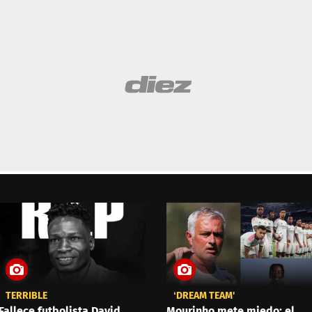
TERRIBLE
‘DREAM TEAM'
Fallece futbolista David
Mourinho mete miedo: el