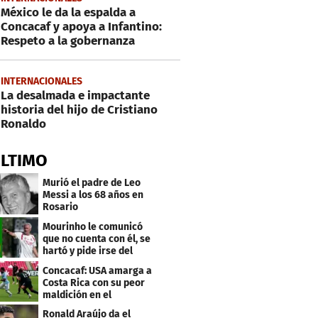
México le da la espalda a
Concacaf y apoya a Infantino:
Respeto a la gobernanza
INTERNACIONALES
La desalmada e impactante
historia del hijo de Cristiano
Ronaldo
ÚLTIMO
Murió el padre de Leo
Messi a los 68 años en
Rosario
Mourinho le comunicó
que no cuenta con él, se
hartó y pide irse del
Real Madrid
Concacaf: USA amarga a
Costa Rica con su peor
maldición en el
premundial Sub-20
Ronald Araújo da el