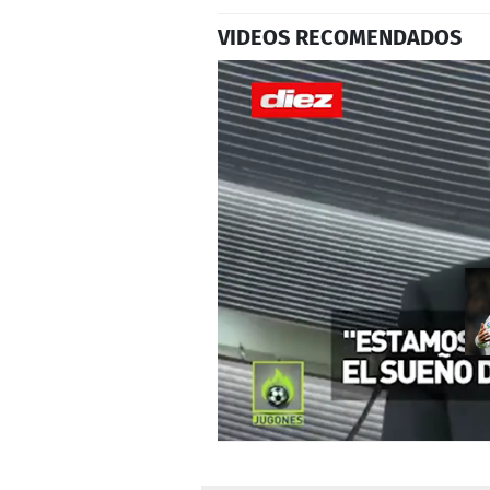
VIDEOS RECOMENDADOS
0
seconds
of