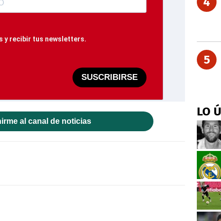
4
 y recibir tus newsletters.
5
SUSCRIBIRSE
LO 
irme al canal de noticias