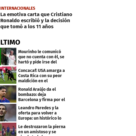
INTERNACIONALES
La emotiva carta que Cristiano
Ronaldo escribió y la decisión
que tomó a los 11 años
ÚLTIMO
Mourinho le comunicó
que no cuenta con él, se
hartó y pide irse del
Real Madrid
Concacaf: USA amarga a
Costa Rica con su peor
maldición en el
premundial Sub-20
Ronald Araújo da el
bombazo: deja
Barcelona y firma por el
club menos pensado
Leandro Paredes y la
oferta para volver a
Europa: un histórico lo
quiere comprar
Le destrozaron la pierna
en un amistoso y se