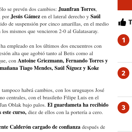
Juanfran Torres
sólo se prevén dos cambios:
,
Jesús Gámez
Saúl
, por
en el lateral derecho y
do de suspensión por cinco amarillas, en el medio
án los mismos que vencieron 2-0 al Galatasaray.
1
e ha empleado en los últimos dos encuentros con
esión alta que agobió tanto al Betis como al
Antoine Griezmann, Fernando Torres y
aque, con
, mañana Tiago Mendes, Saúl Ñíguez y Koke
2
n, tampoco habrá cambios, con los uruguayos José
centrales, con el brasileño Filipe Luis en el
El guardameta ha recibido
o Jan Oblak bajo palos.
3
s este curso,
diez de ellos con la portería a cero.
cente Calderón cargado de confianza
después de