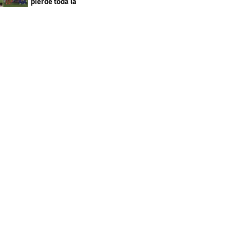
pierde toda la
temporada en LaLiga