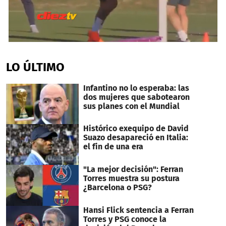
0
seconds
of
LO ÚLTIMO
1
minute,
32
Infantino no lo esperaba: las
seconds
dos mujeres que sabotearon
sus planes con el Mundial
Histórico exequipo de David
Suazo desapareció en Italia:
el fin de una era
"La mejor decisión": Ferran
Torres muestra su postura
¿Barcelona o PSG?
Hansi Flick sentencia a Ferran
Torres y PSG conoce la