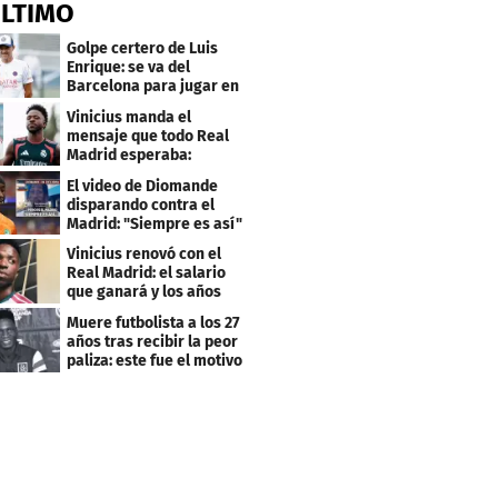
ÚLTIMO
Golpe certero de Luis
Enrique: se va del
Barcelona para jugar en
el PSG
Vinicius manda el
mensaje que todo Real
Madrid esperaba:
"Mourinho..."
El video de Diomande
disparando contra el
Madrid: "Siempre es así"
Vinicius renovó con el
Real Madrid: el salario
que ganará y los años
que firmó
Muere futbolista a los 27
años tras recibir la peor
paliza: este fue el motivo