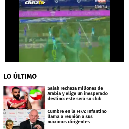
0
seconds
of
LO ÚLTIMO
34
seconds
Salah rechaza millones de
Arabia y elige un inesperado
destino: este será su club
Cumbre en la FIFA: Infantino
llama a reunión a sus
máximos dirigentes