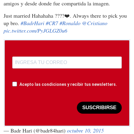
amigos y desde donde fue compartida la imagen.
Just married Hahahaha ????❤️. Always there to pick you
up bro.
#BadrHari
#CR7
#Ronaldo
@Cristiano
pic.twitter.com/PyJGLGZ0u6
Acepto las condiciones y recibir tus newsletters.
SUSCRIBIRSE
— Badr Hari (@badr84hari)
octubre 10, 2015