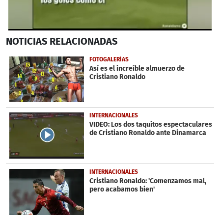
0
NOTICIAS
RELACIONADAS
seconds
of
45
FOTOGALERÍAS
seconds
Así es el increíble almuerzo de
Cristiano Ronaldo
INTERNACIONALES
VIDEO: Los dos taquitos espectaculares
de Cristiano Ronaldo ante Dinamarca
INTERNACIONALES
Cristiano Ronaldo: 'Comenzamos mal,
pero acabamos bien'