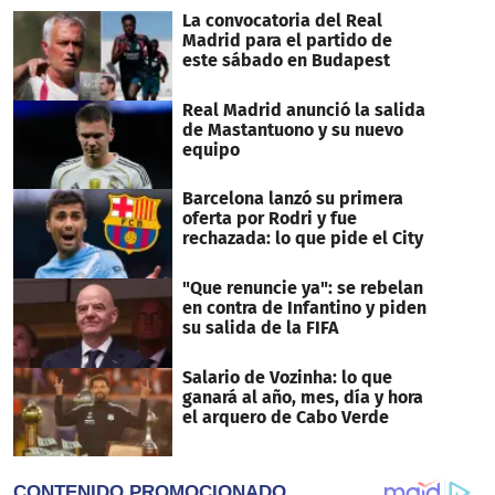
36
La convocatoria del Real
seconds
Madrid para el partido de
este sábado en Budapest
Real Madrid anunció la salida
de Mastantuono y su nuevo
equipo
Barcelona lanzó su primera
oferta por Rodri y fue
rechazada: lo que pide el City
"Que renuncie ya": se rebelan
en contra de Infantino y piden
su salida de la FIFA
Salario de Vozinha: lo que
ganará al año, mes, día y hora
el arquero de Cabo Verde