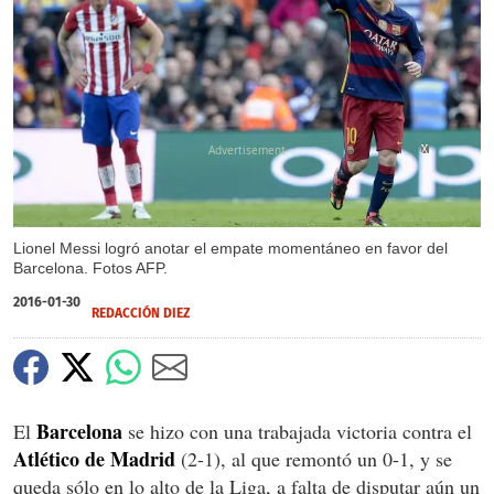
X
X
X
Lionel Messi logró anotar el empate momentáneo en favor del
Barcelona. Fotos AFP.
2016-01-30
REDACCIÓN DIEZ
Barcelona
El
se hizo con una trabajada victoria contra el
Atlético de Madrid
(2-1), al que remontó un 0-1, y se
queda sólo en lo alto de la Liga, a falta de disputar aún un