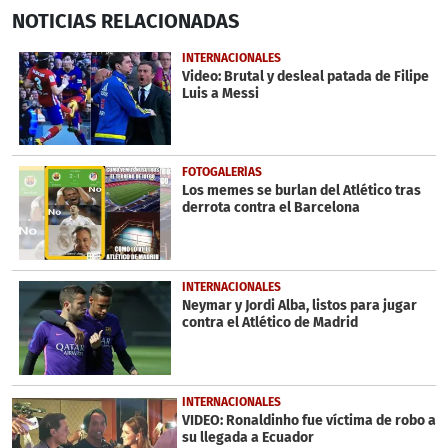
0
NOTICIAS
RELACIONADAS
seconds
of
59
INTERNACIONALES
seconds
Video: Brutal y desleal patada de Filipe
Luis a Messi
FOTOGALERÍAS
Los memes se burlan del Atlético tras
derrota contra el Barcelona
INTERNACIONALES
Neymar y Jordi Alba, listos para jugar
contra el Atlético de Madrid
INTERNACIONALES
VIDEO: Ronaldinho fue víctima de robo a
su llegada a Ecuador