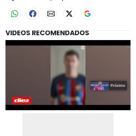
VIDEOS RECOMENDADOS
Próximo
0
seconds
of
19
seconds