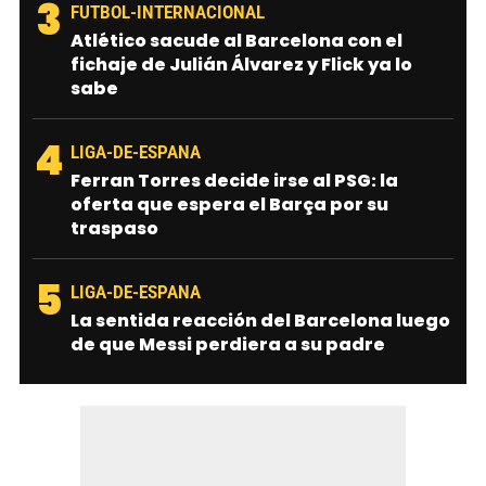
3
FUTBOL-INTERNACIONAL
Atlético sacude al Barcelona con el
fichaje de Julián Álvarez y Flick ya lo
sabe
4
LIGA-DE-ESPANA
Ferran Torres decide irse al PSG: la
oferta que espera el Barça por su
traspaso
5
LIGA-DE-ESPANA
La sentida reacción del Barcelona luego
de que Messi perdiera a su padre