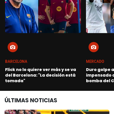
BARCELONA
MERCADO
Flick no lo quiere ver más y se va
Duro golpe a
del Barcelona: "La decisión está
impensado cl
tomada"
bomba del C
ÚLTIMAS NOTICIAS