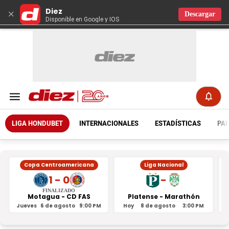
Diez
×
Descargar
Disponible en Google y IOS
LIGA HONDUBET
INTERNACIONALES
ESTADÍSTICAS
PAR
Copa Centroamericana
Liga Nacional
1 - 0
-
FINALIZADO
Motagua - CD FAS
Platense - Marathón
Jueves
6 de agosto
9:00 PM
Hoy
8 de agosto
3:00 PM