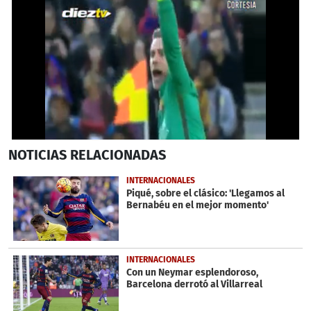
0
NOTICIAS
RELACIONADAS
seconds
of
46
INTERNACIONALES
seconds
Piqué, sobre el clásico: 'Llegamos al
Bernabéu en el mejor momento'
INTERNACIONALES
Con un Neymar esplendoroso,
Barcelona derrotó al Villarreal