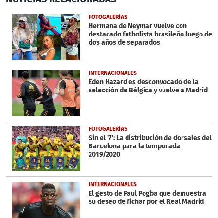
of
3
FOTOGALERÍAS
minutes,
Hermana de Neymar vuelve con
48
destacado futbolista brasileño luego de
seconds
dos años de separados
INTERNACIONALES
Eden Hazard es desconvocado de la
selección de Bélgica y vuelve a Madrid
FOTOGALERÍAS
Sin el '7': La distribución de dorsales del
Barcelona para la temporada
2019/2020
INTERNACIONALES
El gesto de Paul Pogba que demuestra
su deseo de fichar por el Real Madrid