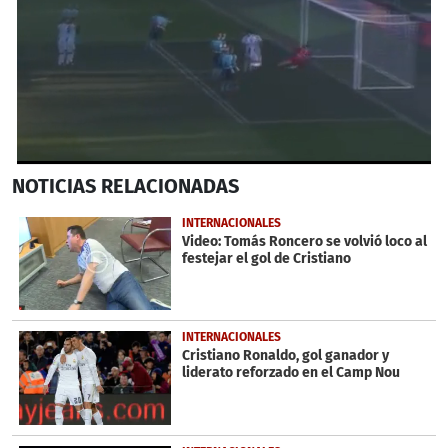
0
NOTICIAS
RELACIONADAS
seconds
of
1
INTERNACIONALES
minute,
Video: Tomás Roncero se volvió loco al
23
festejar el gol de Cristiano
seconds
INTERNACIONALES
Cristiano Ronaldo, gol ganador y
liderato reforzado en el Camp Nou