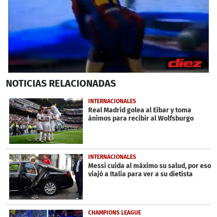
0
NOTICIAS
RELACIONADAS
seconds
of
2
INTERNACIONALES
minutes,
Real Madrid golea al Eibar y toma
26
ánimos para recibir al Wolfsburgo
seconds
INTERNACIONALES
Messi cuida al máximo su salud, por eso
viajó a Italia para ver a su dietista
CHAMPIONS LEAGUE