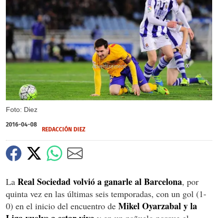
X
X
Foto: Diez
2016-04-08
REDACCIÓN DIEZ
Real Sociedad volvió a ganarle al Barcelona
La
, por
quinta vez en las últimas seis temporadas, con un gol (1-
Mikel Oyarzabal y la
0) en el inicio del encuentro de
Liga vuelve a estar viva
y en un pañuelo porque el