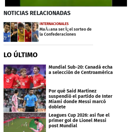
0
NOTICIAS
RELACIONADAS
seconds
of
44
INTERNACIONALES
seconds
MaÃ±ana serÃ¡ el sorteo de
la Confederaciones
LO ÚLTIMO
Mundial Sub-20: Canadá echa
a selección de Centroamérica
Por qué Said Martínez
suspendió el partido de Inter
Miami donde Messi marcó
doblete
Leagues Cup 2026: así fue el
primer gol de Lionel Messi
post Mundial