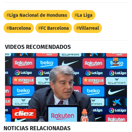
Liga Nacional de Honduras
La Liga
Barcelona
FC Barcelona
Villarreal
VIDEOS RECOMENDADOS
0
NOTICIAS
RELACIONADAS
seconds