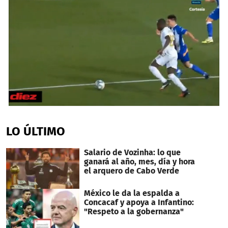
0
seconds
of
LO ÚLTIMO
28
seconds
Salario de Vozinha: lo que
ganará al año, mes, día y hora
el arquero de Cabo Verde
México le da la espalda a
Concacaf y apoya a Infantino:
"Respeto a la gobernanza"