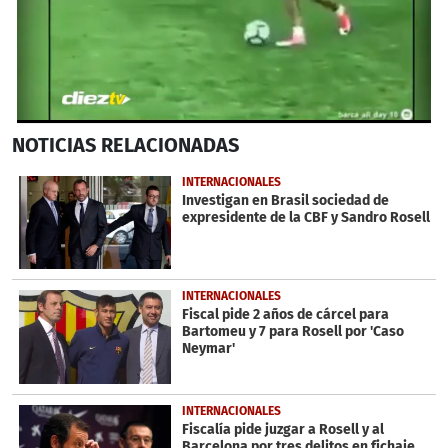
0
NOTICIAS
RELACIONADAS
seconds
of
41
INTERNACIONALES
seconds
Investigan en Brasil sociedad de
expresidente de la CBF y Sandro Rosell
INTERNACIONALES
Fiscal pide 2 años de cárcel para
Bartomeu y 7 para Rosell por 'Caso
Neymar'
INTERNACIONALES
Fiscalía pide juzgar a Rosell y al
Barcelona por tres delitos en fichaje