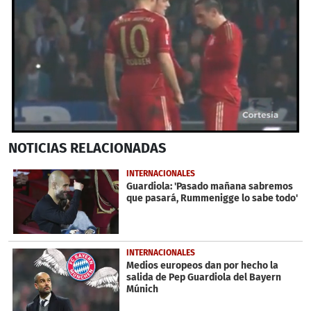
0
NOTICIAS
RELACIONADAS
seconds
of
34
INTERNACIONALES
seconds
Guardiola: 'Pasado mañana sabremos
que pasará, Rummenigge lo sabe todo'
INTERNACIONALES
Medios europeos dan por hecho la
salida de Pep Guardiola del Bayern
Múnich