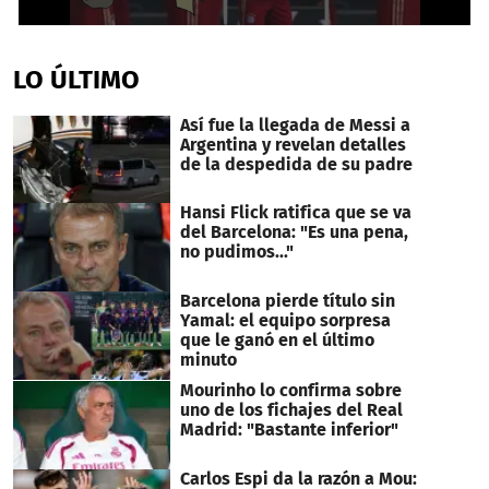
0
seconds
of
LO ÚLTIMO
34
seconds
Así fue la llegada de Messi a
Argentina y revelan detalles
de la despedida de su padre
Hansi Flick ratifica que se va
del Barcelona: "Es una pena,
no pudimos..."
Barcelona pierde título sin
Yamal: el equipo sorpresa
que le ganó en el último
minuto
Mourinho lo confirma sobre
uno de los fichajes del Real
Madrid: "Bastante inferior"
Carlos Espi da la razón a Mou: