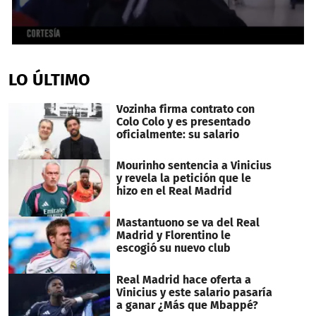
0
seconds
of
LO ÚLTIMO
1
minute,
38
Vozinha firma contrato con
seconds
Colo Colo y es presentado
oficialmente: su salario
Mourinho sentencia a Vinicius
y revela la petición que le
hizo en el Real Madrid
Mastantuono se va del Real
Madrid y Florentino le
escogió su nuevo club
Real Madrid hace oferta a
Vinicius y este salario pasaría
a ganar ¿Más que Mbappé?