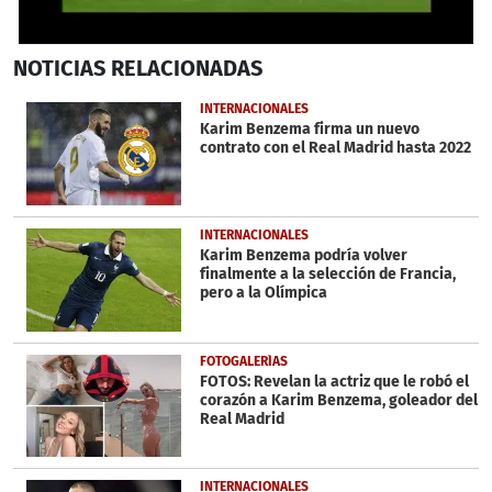
1
NOTICIAS
RELACIONADAS
second
of
17
INTERNACIONALES
seconds
Karim Benzema firma un nuevo
contrato con el Real Madrid hasta 2022
INTERNACIONALES
Karim Benzema podría volver
finalmente a la selección de Francia,
pero a la Olímpica
FOTOGALERÍAS
FOTOS: Revelan la actriz que le robó el
corazón a Karim Benzema, goleador del
Real Madrid
INTERNACIONALES