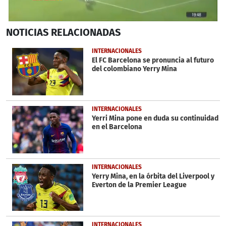
0
NOTICIAS
RELACIONADAS
seconds
of
30
INTERNACIONALES
seconds
El FC Barcelona se pronuncia al futuro
del colombiano Yerry Mina
INTERNACIONALES
Yerri Mina pone en duda su continuidad
en el Barcelona
INTERNACIONALES
Yerry Mina, en la órbita del Liverpool y
Everton de la Premier League
INTERNACIONALES