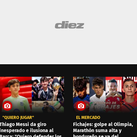
"QUIERO JUGAR"
EL MERCADO
Thiago Messi da giro
Fichajes: golpe al Olimpia,
inesperado e ilusiona al
Marathón suma alta y
Barca: "Quiero defender los
hondureño se va del