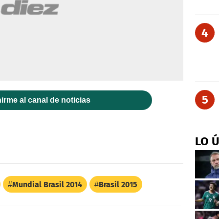
4
5
irme al canal de noticias
LO 
Mundial Brasil 2014
Brasil 2015