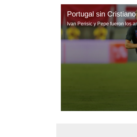
Portugal sin Cristia
Ivan Perisic y Pepe fueron los 
0
seconds
of
51
seconds
Volume