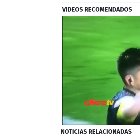
VIDEOS RECOMENDADOS
0
NOTICIAS
RELACIONADAS
seconds
of