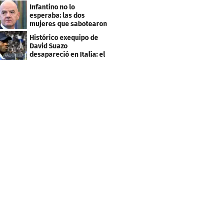
este salario
Infantino no lo
esperaba: las dos
mujeres que sabotearon
sus planes con el
Histórico exequipo de
Mundial
David Suazo
desapareció en Italia: el
fin de una era