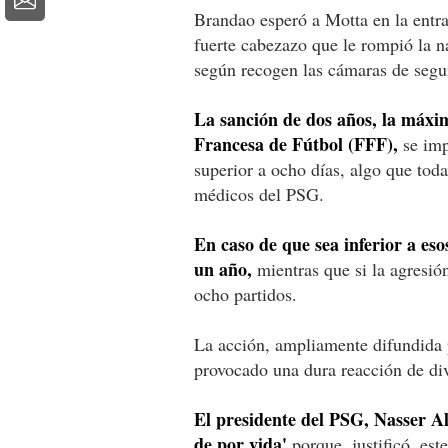
Brandao esperó a Motta en la entra
fuerte cabezazo que le rompió la na
según recogen las cámaras de segur
La sanción de dos años, la máxim
Francesa de Fútbol (FFF),
se imp
superior a ocho días, algo que tod
médicos del PSG.
En caso de que sea inferior a es
un año,
mientras que si la agresión
ocho partidos.
La acción, ampliamente difundida p
provocado una dura reacción de dive
El presidente del PSG, Nasser Al-
de por vida'
porque, justificó, est