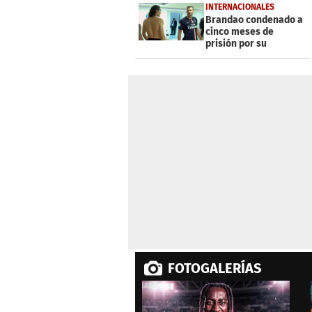
36
INTERNACIONALES
seconds
Volume
Brandao condenado a
0%
cinco meses de
prisión por su
cabezazo a Thiago
Motta
FOTOGALERÍAS