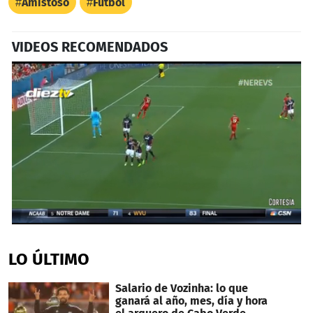
Amistoso
Fútbol
VIDEOS RECOMENDADOS
0
seconds
of
LO ÚLTIMO
1
minute,
7
Salario de Vozinha: lo que
seconds
ganará al año, mes, día y hora