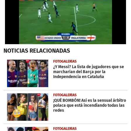
0
NOTICIAS
RELACIONADAS
seconds
of
1
FOTOGALERÍAS
minute,
¿Y Messi? La lista de jugadores que se
29
marcharían del Barça por la
seconds
Independencia en Cataluña
FOTOGALERÍAS
¡QUÉ BOMBÓN! Así es la sensual árbitro
polaca que está incendiando todas las
redes
FOTOGALERÍAS