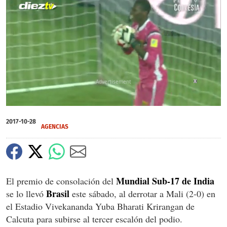
X
0
of
2017-10-28
43
AGENCIAS
seconds
Mundial Sub-17 de India
El premio de consolación del
Brasil
se lo llevó
este sábado, al derrotar a Mali (2-0) en
el Estadio Vivekananda Yuba Bharati Krirangan de
Calcuta para subirse al tercer escalón del podio.