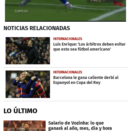
0
NOTICIAS
RELACIONADAS
seconds
of
14
INTERNACIONALES
seconds
Luis Enrique: 'Los árbitros deben evitar
que esto sea fútbol americano'
INTERNACIONALES
Barcelona le gana caliente derbi al
Espanyol en Copa del Rey
LO ÚLTIMO
Salario de Vozinha: lo que
ganará al año, mes, día y hora