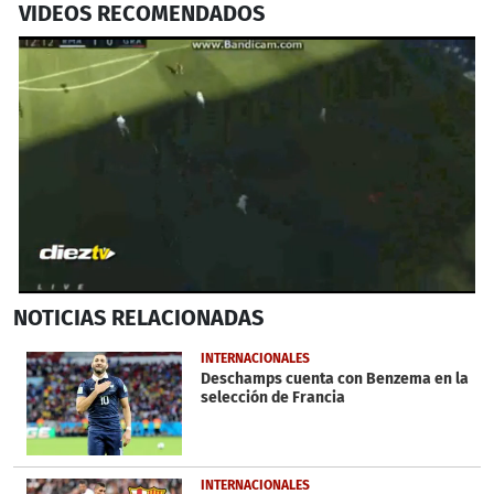
VIDEOS RECOMENDADOS
0
NOTICIAS
RELACIONADAS
seconds
of
29
INTERNACIONALES
seconds
Deschamps cuenta con Benzema en la
selección de Francia
INTERNACIONALES