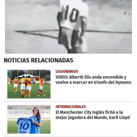
0
NOTICIAS
RELACIONADAS
seconds
of
6
LEGIONARIOS
minutes,
VIDEO: Alberth Elis anda encendido y
3
vuelve a marcar en triunfo del Dynamo
seconds
INTERNACIONALES
El Manchester City inglés fichó a la
mejor jugadora del Mundo, Karli Lloyd