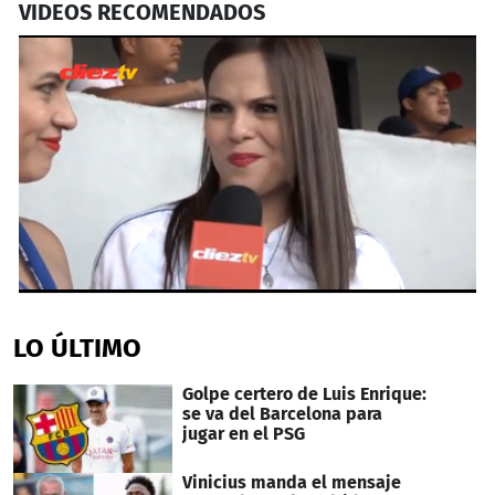
VIDEOS RECOMENDADOS
0
seconds
of
LO ÚLTIMO
24
seconds
Golpe certero de Luis Enrique:
se va del Barcelona para
jugar en el PSG
Vinicius manda el mensaje