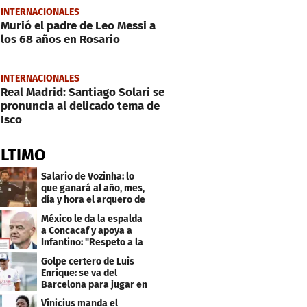
INTERNACIONALES
Murió el padre de Leo Messi a
los 68 años en Rosario
INTERNACIONALES
Real Madrid: Santiago Solari se
pronuncia al delicado tema de
Isco
ÚLTIMO
Salario de Vozinha: lo
que ganará al año, mes,
día y hora el arquero de
Cabo Verde
México le da la espalda
a Concacaf y apoya a
Infantino: "Respeto a la
gobernanza"
Golpe certero de Luis
Enrique: se va del
Barcelona para jugar en
el PSG
Vinicius manda el