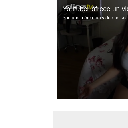
Youtuber ofrece un video hot a
0
seconds
of
2
minutes,
0
Volume