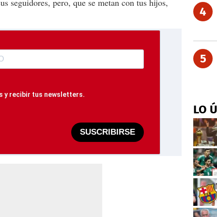
 sus seguidores, pero, que se metan con tus hijos,
4
5
 y recibir tus newsletters.
LO 
SUSCRIBIRSE