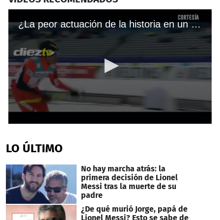
¿La peor actuación de la historia en un mundial de esquí?
0
seconds
of
LO ÚLTIMO
2
minutes,
20
No hay marcha atrás: la
seconds
primera decisión de Lionel
Messi tras la muerte de su
padre
¿De qué murió Jorge, papá de
Lionel Messi? Esto se sabe de