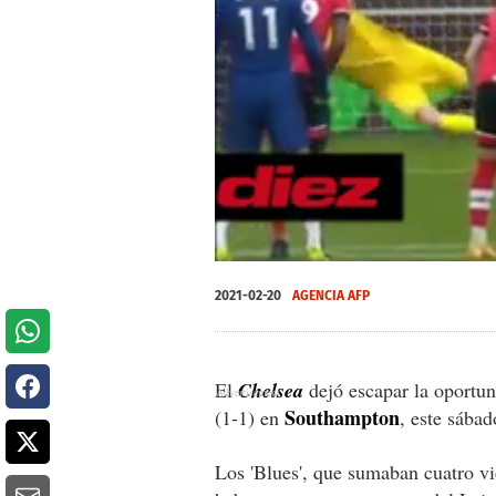
0
of
2021-02-20
AGENCIA AFP
48
seconds
Volume
0%
El
Chelsea
dejó escapar la oportun
Southampton
(1-1) en
, este sábad
Los 'Blues', que sumaban cuatro vi