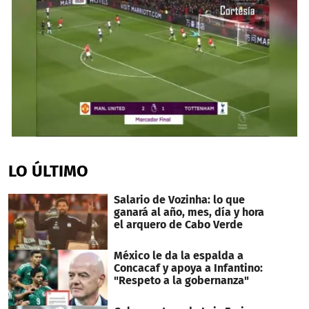
0
seconds
of
LO ÚLTIMO
1
minute,
14
Salario de Vozinha: lo que
seconds
ganará al año, mes, día y hora
el arquero de Cabo Verde
México le da la espalda a
Concacaf y apoya a Infantino:
"Respeto a la gobernanza"