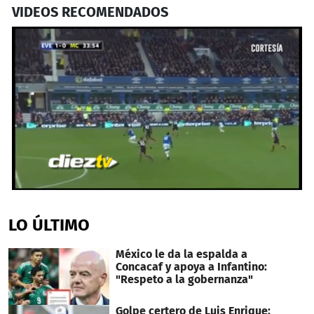
VIDEOS RECOMENDADOS
0
seconds
of
LO ÚLTIMO
43
seconds
México le da la espalda a
Concacaf y apoya a Infantino:
"Respeto a la gobernanza"
Golpe certero de Luis Enrique: