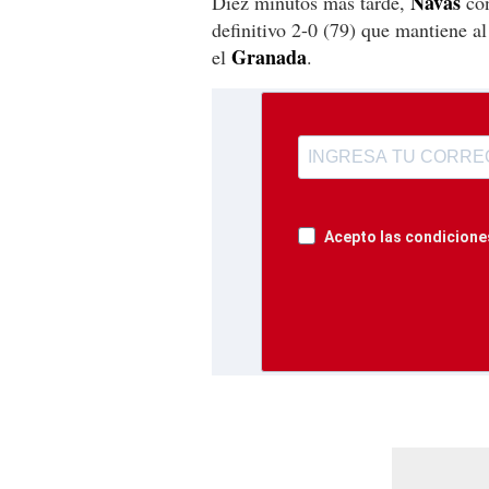
Navas
Diez minutos más tarde,
co
definitivo 2-0 (79) que mantiene a
Granada
el
.
Acepto las condiciones