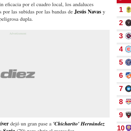
n eficacia por el cuadro local, los andaluces
Jesús Navas
 por las subidas por las bandas de
y
peligrosa dupla.
íver
dejó un gran pase a
'Chicharito' Hernández
Soria
 a
(70) para abrir el marcador.