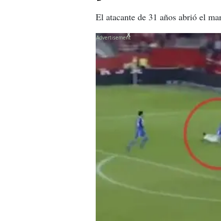
El atacante de 31 años abrió el ma
X
X