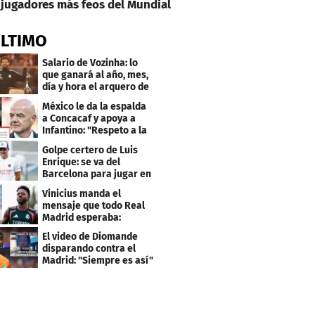
jugadores más feos del Mundial
ÚLTIMO
Salario de Vozinha: lo
que ganará al año, mes,
día y hora el arquero de
Cabo Verde
México le da la espalda
a Concacaf y apoya a
Infantino: "Respeto a la
gobernanza"
Golpe certero de Luis
Enrique: se va del
Barcelona para jugar en
el PSG
Vinicius manda el
mensaje que todo Real
Madrid esperaba:
"Mourinho..."
El video de Diomande
disparando contra el
Madrid: "Siempre es así"