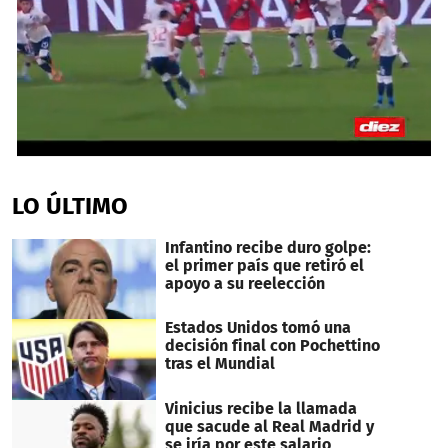
0
seconds
of
LO ÚLTIMO
2
minutes,
4
Infantino recibe duro golpe:
seconds
el primer país que retiró el
apoyo a su reelección
Estados Unidos tomó una
decisión final con Pochettino
tras el Mundial
Vinicius recibe la llamada
que sacude al Real Madrid y
se iría por este salario